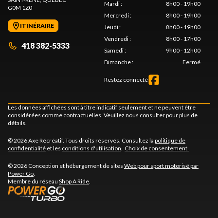
Mardi
:
8h00 - 19h00
G0M 1Z0
Mercredi
:
8h00 - 19h00
ITINÉRAIRE
Jeudi
:
8h00 - 19h00
Vendredi
:
8h00 - 17h00
418 382-5333
Samedi
:
9h00 - 12h00
Dimanche
:
Fermé
Restez connecté
Les données affichées sont à titre indicatif seulement et ne peuvent être
considérées comme contractuelles. Veuillez nous consulter pour plus de
détails.
© 2026 Axe Récréatif. Tous droits réservés. Consultez la
politique de
confidentialité
et les
conditions d'utilisation
.
Choix de consentement.
© 2026 Conception et hébergement de sites
Web pour sport motorisé par
Power Go
.
Membre du réseau
Shop A Ride
.