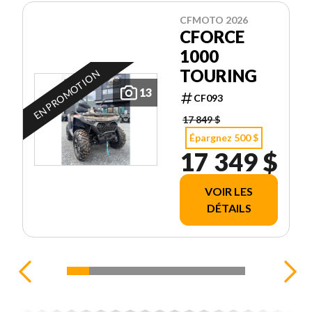
CFMOTO 2026
CFORCE
1000
TOURING
EN PROMOTION
13
CF093
17 849 $
Épargnez 500 $
17 349 $
VOIR LES
DÉTAILS