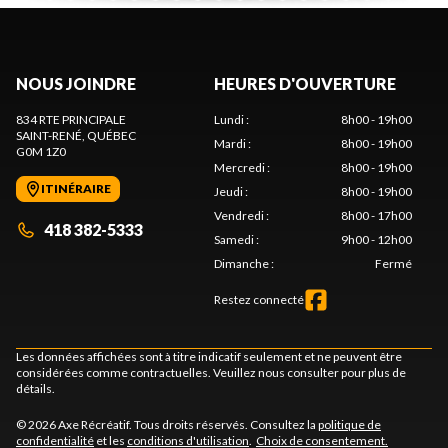
NOUS JOINDRE
HEURES D'OUVERTURE
834 RTE PRINCIPALE
Lundi
:
8h00 - 19h00
SAINT-RENÉ
, QUÉBEC
Mardi
:
8h00 - 19h00
G0M 1Z0
Mercredi
:
8h00 - 19h00
ITINÉRAIRE
Jeudi
:
8h00 - 19h00
Vendredi
:
8h00 - 17h00
418 382-5333
Samedi
:
9h00 - 12h00
Dimanche
:
Fermé
Restez connecté
Les données affichées sont à titre indicatif seulement et ne peuvent être
considérées comme contractuelles. Veuillez nous consulter pour plus de
détails.
© 2026 Axe Récréatif. Tous droits réservés. Consultez la
politique de
confidentialité
et les
conditions d'utilisation
.
Choix de consentement.