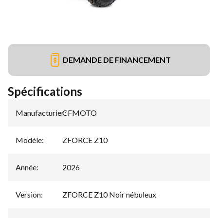
DEMANDE DE FINANCEMENT
Spécifications
Manufacturier
CFMOTO
:
Modèle
:
ZFORCE Z10
Année
:
2026
Version
:
ZFORCE Z10 Noir nébuleux