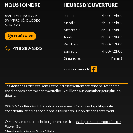
NOUS JOINDRE
HEURES D'OUVERTURE
834 RTE PRINCIPALE
Lundi
:
8h00 - 19h00
SAINT-RENÉ
, QUÉBEC
Mardi
:
8h00 - 19h00
G0M 1Z0
Mercredi
:
8h00 - 19h00
ITINÉRAIRE
Jeudi
:
8h00 - 19h00
Vendredi
:
8h00 - 17h00
418 382-5333
Samedi
:
9h00 - 12h00
Dimanche
:
Fermé
Restez connecté
Les données affichées sont à titre indicatif seulement et ne peuvent être
considérées comme contractuelles. Veuillez nous consulter pour plus de
détails.
© 2026 Axe Récréatif. Tous droits réservés. Consultez la
politique de
confidentialité
et les
conditions d'utilisation
.
Choix de consentement.
© 2026 Conception et hébergement de sites
Web pour sport motorisé par
Power Go
.
Membre du réseau
Shop A Ride
.