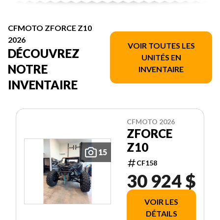
CFMOTO ZFORCE Z10
2026
VOIR TOUTES LES
DÉCOUVREZ
UNITÉS EN
NOTRE
INVENTAIRE
INVENTAIRE
CFMOTO 2026
ZFORCE
Z10
15
CF158
30 924 $
VOIR LES
DÉTAILS